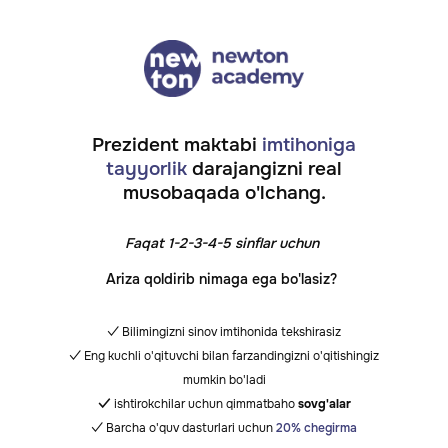
Prezident maktabi
imtihoniga
tayyorlik
darajangizni real
musobaqada o'lchang.
Faqat 1-2-3-4-5 sinflar uchun
Ariza qoldirib nimaga ega bo'lasiz?
✓ Bilimingizni sinov imtihonida tekshirasiz
✓ Eng kuchli o'qituvchi bilan farzandingizni o'qitishingiz
mumkin bo'ladi
✓
ishtirokchilar uchun qimmatbaho
sovg'alar
✓ Barcha o'quv dasturlari uchun
20% chegirma