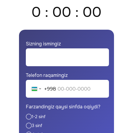
0 : 00 : 00
Sizning ismingiz
Telefon raqamingiz
+998
Farzandingiz qaysi sinfda oqiydi?
1-2 sinf
3 sinf