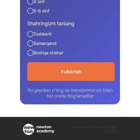
4 sinf
5-6 sinf
Shahringizni tanlang
Toshkent
Samarqand
Boshqa shahar
Yuborish
Ro'yxatdan o'ting va menejerimiz siz bilan
tez orada bog'lanadilar
Powered by Takhir Design
© 2023