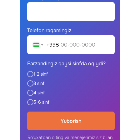
Telefon raqamingiz
+998
Farzandingiz qaysi sinfda oqiydi?
1-2 sinf
3 sinf
4 sinf
5-6 sinf
Yuborish
Ro'yxatdan o'ting va menejerimiz siz bilan