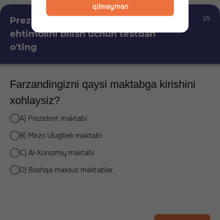
qilmayman
1/5
Prezident maktabiga kirish
ehtimolini bilish uchun testdan
o'ting
Farzandingizni qaysi maktabga kirishini
xohlaysiz?
A) Prezident maktabi
B) Mirzo Ulugbek maktabi
C) Al-Xorazmiy maktabi
D) Boshqa maxsus maktablar