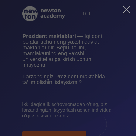
RU
Prezident maktablari
— Iqtidorli
bolalar uchun eng yaxshi davlat
maktablaridir. Bepul ta'lim,
mamlakatning eng yaxshi
universitetlariga kirish uchun
imtiyozlar.
Farzandingiz Prezident maktabida
ta’lim olishini istaysizmi?
Ikki daqiqalik soʻrovnomadan o’ting, biz
farzandingizni tayyorlash uchun individual
oʻquv rejasini tuzamiz