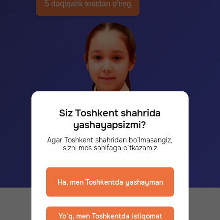
5 daqiqalik testdan o'ting
Siz Toshkent shahrida
100 dan ortiq o’quvchilarimiz
muvaffaqiyatli qabul qilingan
yashayapsizmi?
Agar Toshkent shahridan bo’lmasangiz,
sizni mos sahifaga o’tkazamiz
Ha, men Toshkentda yashayman
Yo’q, men Toshkentda istiqomat